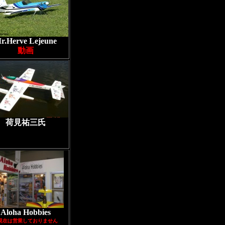
r.Herve Lejeune
動画
荷見祐三氏
Aloha Hobbies
現在は営業しておりません