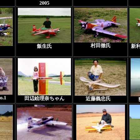
2005
村田徹氏
飯生氏
新
.1
田辺絵理奈ちゃん
近藤義忠氏