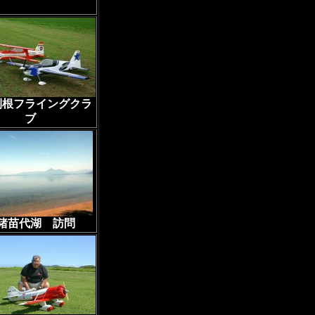
利根フライングクラ
ブ
猪苗代湖 訪問