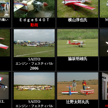
M
の集い
Ｅｄｇｅ５４０Ｔ
横山淳也氏
動画
脇坂明雄氏
SAITO
エンジン・フェスティバル
2006
EL
SAITO
辻野太郎丸氏
エンジン・フェスティバル
※