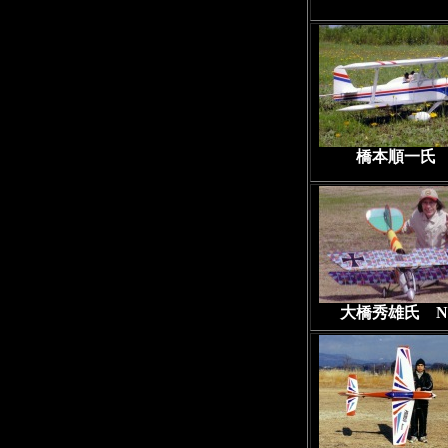
橋本順一氏
大橋秀雄氏 No