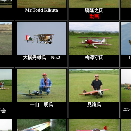
Mr.Todd Kikuta
塙隆之氏
動画
大橋秀雄氏 No.2
梅澤守氏
一山 明氏
見滝氏
エン
行会