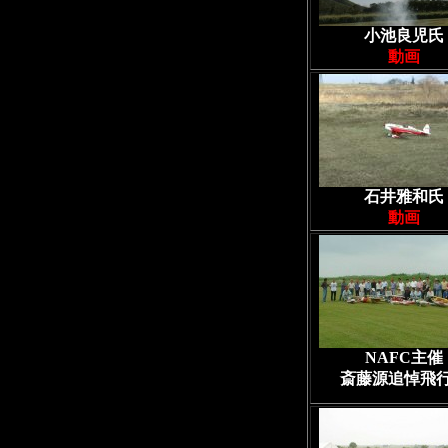
小池良児氏
動画
石井雅和氏
動画
NAFC主催
斎藤源追悼飛