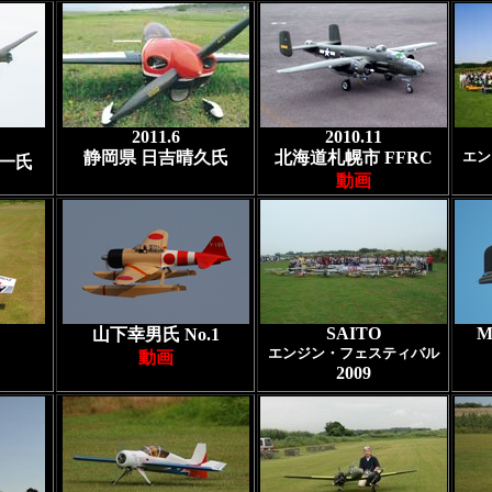
2011.6
2010.11
静岡県 日吉晴久氏
北海道札幌市 FFRC
エン
一氏
動画
SAITO
M
山下幸男氏 No.1
エンジン・フェスティバル
動画
200
9